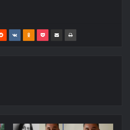
erest
Reddit
VKontakte
Odnoklassniki
Pocket
E-Posta ile paylaş
Yazdır