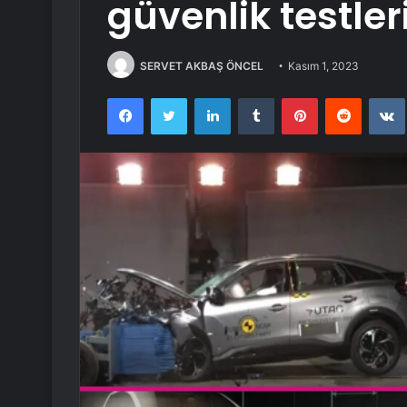
güvenlik testler
SERVET AKBAŞ ÖNCEL
Kasım 1, 2023
Facebook
Twitter
LinkedIn
Tumblr
Pinterest
Reddit