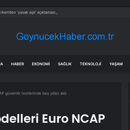
rken’den ‘yasak aşk’ açıklaması: Hukuki yollara başvuruyor
FA
HABER
EKONOMI
SAĞLIK
TEKNOLOJI
YAŞAM
P güvenlik testlerinde beş yıldız aldı
delleri Euro NCAP