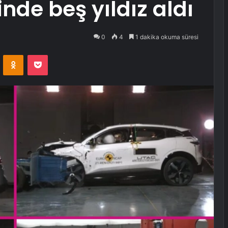
inde beş yıldız aldı
0
4
1 dakika okuma süresi
VKontakte
Odnoklassniki
Pocket