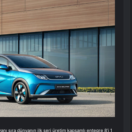
anı sıra dünyanın ilk seri üretim kapsamlı entegre 8’i 1