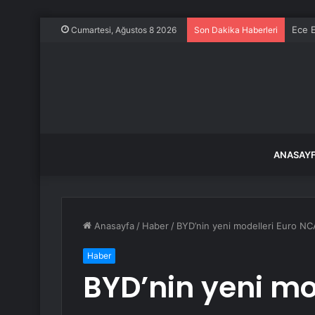
Ece E
Cumartesi, Ağustos 8 2026
Son Dakika Haberleri
ANASAY
Anasayfa
/
Haber
/
BYD’nin yeni modelleri Euro NCA
Haber
BYD’nin yeni mo