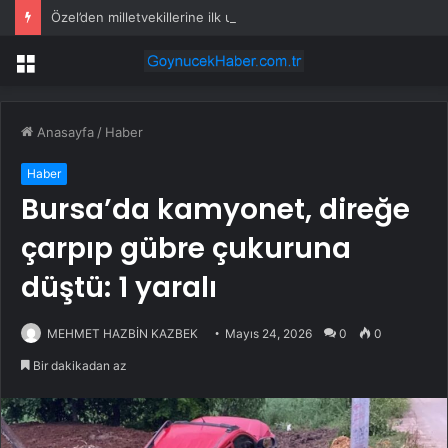
Özel’den milletvekillerine ilk uyarı: “Esprisini bile yapmayacaksınız”
Menü
Anasayfa
/
Haber
Haber
Bursa’da kamyonet, direğe
çarpıp gübre çukuruna
düştü: 1 yaralı
MEHMET HAZBİN KAZBEK
Mayıs 24, 2026
0
0
Bir dakikadan az