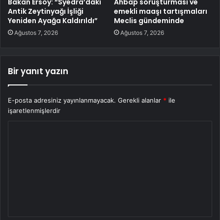
Bakan Ersoy: “Syedra’daki
Ahbap soruşturması ve
Antik Zeytinyağı İşliği
emekli maaşı tartışmaları
Yeniden Ayağa Kaldırıldı”
Meclis gündeminde
Ağustos 7, 2026
Ağustos 7, 2026
Bir yanıt yazın
E-posta adresiniz yayınlanmayacak.
Gerekli alanlar
*
ile
işaretlenmişlerdir
Y
o
r
u
m
*