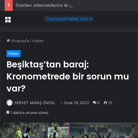
Özel’den milletvekillerine ilk uyarı: “Esprisini bile yapmayacaksınız”
Menü
Anasayfa
/
Haber
Haber
Beşiktaş’tan baraj:
Kronometrede bir sorun mu
var?
SERVET AKBAŞ ÖNCEL
Ocak 16, 2023
0
15
1 dakika okuma süresi