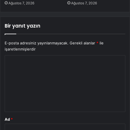
Ağustos 7, 2026
Ağustos 7, 2026
Bir yanıt yazın
E-posta adresiniz yayınlanmayacak.
Gerekli alanlar
*
ile
işaretlenmişlerdir
Y
o
r
u
m
*
Ad
*