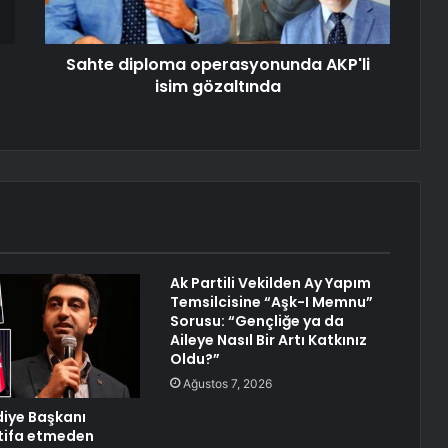
Sahte diploma operasyonunda AKP'li
isim gözaltında
Ak Partili Vekilden Ay Yapım
Temsilcisine “Aşk-I Memnu”
Sorusu: “Gençliğe ya da
Aileye Nasıl Bir Artı Katkınız
Oldu?”
Ağustos 7, 2026
diye Başkanı
tifa etmeden