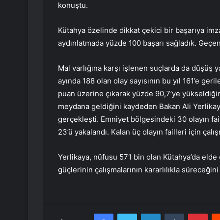
konuştu.
Kütahya özelinde dikkat çekici bir başarıya imza 
aydınlatmada yüzde 100 başarı sağladık. Geçen 
Mal varlığına karşı işlenen suçlarda da düşüş y
ayında 188 olan olay sayısının bu yıl 161’e geri
puan üzerine çıkarak yüzde 90,7’ye yükseldiğini 
meydana geldiğini kaydeden Bakan Ali Yerlikay
gerçekleşti. Emniyet bölgesindeki 30 olayın fa
23’ü yakalandı. Kalan üç olayın failleri için çal
Yerlikaya, nüfusu 571 bin olan Kütahya’da elde
güçlerinin çalışmalarının kararlılıkla süreceği
Facebook
Twitter
LinkedIn
Tumblr
Pint