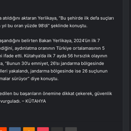
atıldığını aktaran Yerlikaya, “Bu şehirde ilk defa suçları
yıl bu oran yüzde 98’di” şeklinde konuştu.
aşandığını belirten Bakan Yerlikaya, 2024’ün ilk 7
lediğini, aydınlatma oranının Türkiye ortalamasının 5
ifade etti. Kütahya’da ilk 7 ayda 56 hırsızlık olayının
a, “Bunun 30’u emniyet, 26’sı jandarma bölgesinde
illeri yakalandı, jandarma bölgesinde ise 26 suçlunun
ışmalar sürüyor” diye konuştu.
 edilen bu başarıların önemine dikkat çekerek, güvenlik
ni vurguladı. – KÜTAHYA
erest
Reddit
VKontakte
Odnoklassniki
Pocket
E-Posta ile paylaş
Yazdır