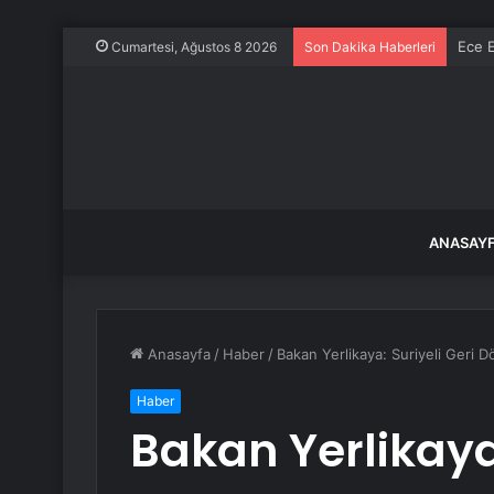
Ece E
Cumartesi, Ağustos 8 2026
Son Dakika Haberleri
ANASAY
Anasayfa
/
Haber
/
Bakan Yerlikaya: Suriyeli Geri D
Haber
Bakan Yerlikaya: