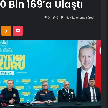
 Bin 169’a Ulaştı
0
0
1 dakika okuma süresi
VKontakte
Odnoklassniki
Pocket