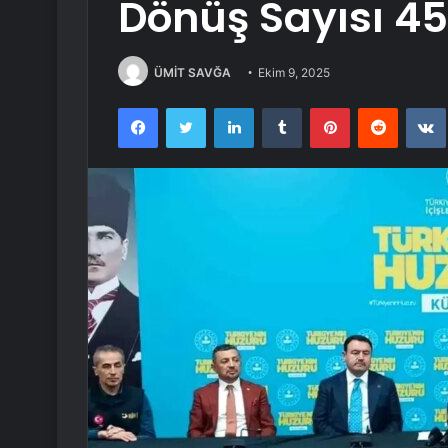
Dönüş Sayısı 450
ÜMİT SAVĞA
Ekim 9, 2025
Facebook
Twitter
LinkedIn
Tumblr
Pinterest
Reddit