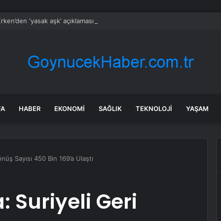
rken’den ‘yasak aşk’ açıklaması: Hukuki yollara başvuruyor
FA
HABER
EKONOMI
SAĞLIK
TEKNOLOJI
YAŞAM
önüş Sayısı 450 Bin 169’a Ulaştı
 Suriyeli Geri