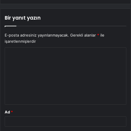
Bir yanıt yazın
E-posta adresiniz yayınlanmayacak.
Gerekli alanlar
*
ile
işaretlenmişlerdir
Y
o
r
u
m
*
Ad
*