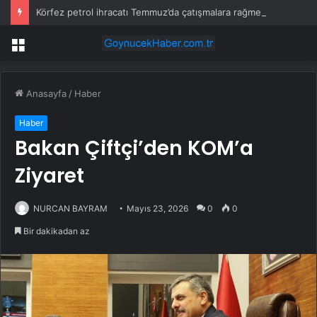
Körfez petrol ihracatı Temmuz’da çatışmalara rağmen sabit kaldı
Menü
Anasayfa
/
Haber
Haber
Bakan Çiftçi’den KOM’a
Ziyaret
NURCAN BAYRAM
Mayıs 23, 2026
0
0
Bir dakikadan az