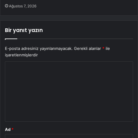
Ağustos 7, 2026
Bir yanıt yazın
E-posta adresiniz yayınlanmayacak.
Gerekli alanlar
*
ile
işaretlenmişlerdir
Y
o
r
u
m
*
Ad
*