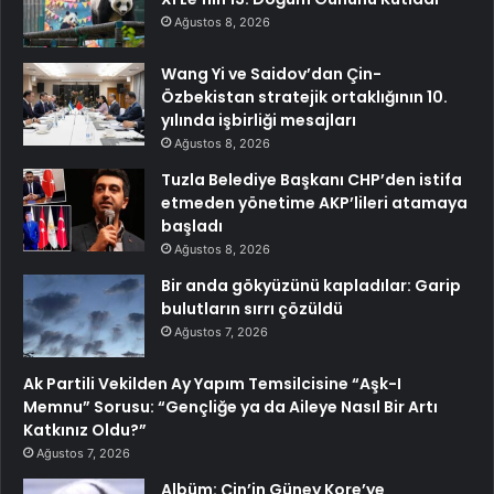
Ağustos 8, 2026
Wang Yi ve Saidov’dan Çin-
Özbekistan stratejik ortaklığının 10.
yılında işbirliği mesajları
Ağustos 8, 2026
Tuzla Belediye Başkanı CHP’den istifa
etmeden yönetime AKP’lileri atamaya
başladı
Ağustos 8, 2026
Bir anda gökyüzünü kapladılar: Garip
bulutların sırrı çözüldü
Ağustos 7, 2026
Ak Partili Vekilden Ay Yapım Temsilcisine “Aşk-I
Memnu” Sorusu: “Gençliğe ya da Aileye Nasıl Bir Artı
Katkınız Oldu?”
Ağustos 7, 2026
Albüm: Çin’in Güney Kore’ye