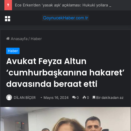
Ece Erken’den ‘yasak aşk’ açıklaması: Hukuki yollara başvuruyor
Menü
Anasayfa
/
Haber
Haber
Avukat Feyza Altun
‘cumhurbaşkanına hakaret’
davasında beraat etti
DİLAN BİÇER
Mayıs 16, 2024
0
0
Bir dakikadan az