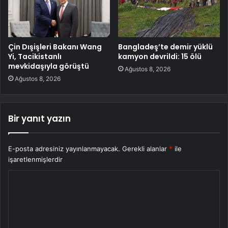
Çin Dışişleri Bakanı Wang
Bangladeş’te demir yüklü
Yi, Tacikistanlı
kamyon devrildi: 15 ölü
mevkidaşıyla görüştü
Ağustos 8, 2026
Ağustos 8, 2026
Bir yanıt yazın
E-posta adresiniz yayınlanmayacak.
Gerekli alanlar
*
ile
işaretlenmişlerdir
Y
o
r
u