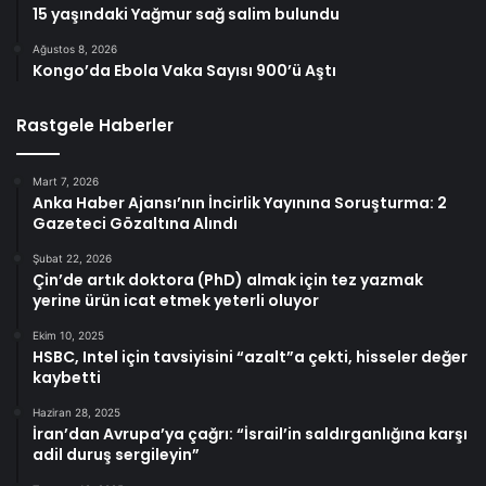
15 yaşındaki Yağmur sağ salim bulundu
Ağustos 8, 2026
Kongo’da Ebola Vaka Sayısı 900’ü Aştı
Rastgele Haberler
Mart 7, 2026
Anka Haber Ajansı’nın İncirlik Yayınına Soruşturma: 2
Gazeteci Gözaltına Alındı
Şubat 22, 2026
Çin’de artık doktora (PhD) almak için tez yazmak
yerine ürün icat etmek yeterli oluyor
Ekim 10, 2025
HSBC, Intel için tavsiyisini “azalt”a çekti, hisseler değer
kaybetti
Haziran 28, 2025
İran’dan Avrupa’ya çağrı: “İsrail’in saldırganlığına karşı
adil duruş sergileyin”