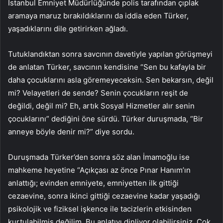
İstanbul Emniyet Müdürlüğünde polis tarafından çıplak
aramaya maruz bırakıldıklarını da iddia eden Türker,
yaşadıklarını dile getirirken ağladı.
Tutuklandıktan sonra savcının davetiyle yapılan görüşmeyi
de anlatan Türker, savcının kendisine “Sen bu kafayla bir
daha çocuklarını asla göremeyeceksin. Sen bekarsın, değil
mi? Velayetleri de sende? Senin çocukların reşit de
değildi, değil mi? Eh, artık Sosyal Hizmetler alır senin
çocuklarını” dediğini öne sürdü. Türker duruşmada, “Bir
anneye böyle denir mi?” diye sordu.
Duruşmada Türker’den sonra söz alan İmamoğlu ise
mahkeme heyetine “Açıkçası az önce Pınar Hanım’ın
anlattığı; evinden emniyete, emniyetten ilk gittiği
cezaevine, sonra ikinci gittiği cezaevine kadar yaşadığı
psikolojik ve fiziksel işkence ile tacizlerin etkisinden
kurtulabilmiş değilim. Bu anlatıyı dinliyor olabilirsiniz. Çok