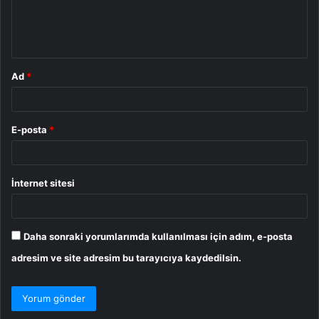
m
*
Ad
*
E-posta
*
İnternet sitesi
Daha sonraki yorumlarımda kullanılması için adım, e-posta
adresim ve site adresim bu tarayıcıya kaydedilsin.