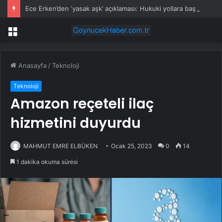
Ece Erken’den ‘yasak aşk’ açıklaması: Hukuki yollara başvuruyor
Menü
Anasayfa
/
Teknoloji
Teknoloji
Amazon reçeteli ilaç
hizmetini duyurdu
MAHMUT EMRE ELBÜKEN
Ocak 25, 2023
0
14
1 dakika okuma süresi