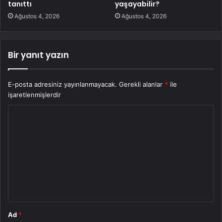
tanıttı
yaşayabilir?
Ağustos 4, 2026
Ağustos 4, 2026
Bir yanıt yazın
E-posta adresiniz yayınlanmayacak.
Gerekli alanlar
*
ile
işaretlenmişlerdir
Y
o
r
u
m
*
Ad
*