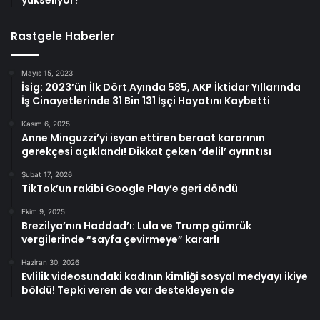
yükseliyor?
Rastgele Haberler
Mayıs 15, 2023
İsig: 2023’ün İlk Dört Ayında 585, AKP İktidar Yıllarında
İş Cinayetlerinde 31 Bin 131 İşçi Hayatını Kaybetti
Kasım 6, 2025
Anne Minguzzi’yi isyan ettiren beraat kararının
gerekçesi açıklandı! Dikkat çeken ‘delil’ ayrıntısı
Şubat 17, 2026
TikTok’un rakibi Google Play’e geri döndü
Ekim 9, 2025
Brezilya’nın Haddad’ı: Lula ve Trump gümrük
vergilerinde “sayfa çevirmeye” kararlı
Haziran 30, 2026
Evlilik videosundaki kadının kimliği sosyal medyayı ikiye
böldü! Tepki veren de var destekleyen de