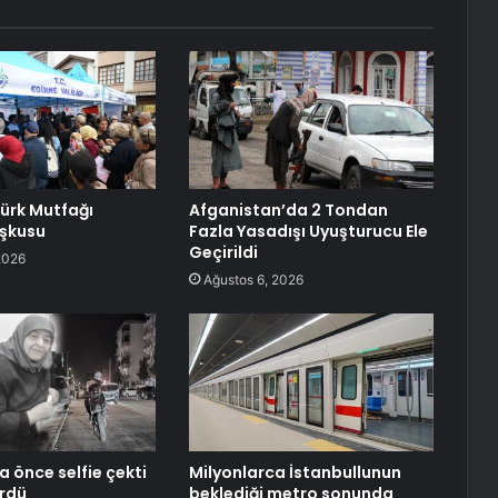
Türk Mutfağı
Afganistan’da 2 Tondan
oşkusu
Fazla Yasadışı Uyuşturucu Ele
Geçirildi
2026
Ağustos 6, 2026
 önce selfie çekti
Milyonlarca İstanbullunun
rdü
beklediği metro sonunda