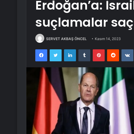
Erdoğan’a: İsrai
suçlamalar sa
SERVET AKBAŞ ÖNCEL
Kasım 14, 2023
Facebook
Twitter
LinkedIn
Tumblr
Pinterest
Reddit