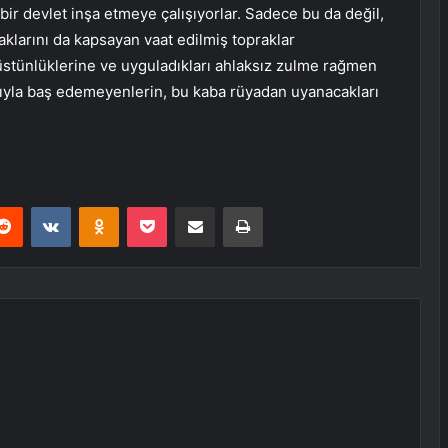
bir devlet inşa etmeye çalışıyorlar. Sadece bu da değil,
aklarını da kapsayan vaat edilmiş topraklar
 üstünlüklerine ve uyguladıkları ahlaksız zulme rağmen
larıyla baş edemeyenlerin, bu kaba rüyadan uyanacakları
erest
Reddit
VKontakte
Odnoklassniki
Pocket
E-Posta ile paylaş
Yazdır