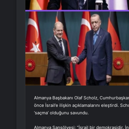
Almanya Başbakanı Olaf Scholz, Cumhurbaşkanı
önce İsrail’e ilişkin açıklamalarını eleştirdi. Sc
‘saçma’ olduğunu savundu.
Almanya Şansölyesi: “İsrail bir demokrasidir. İ