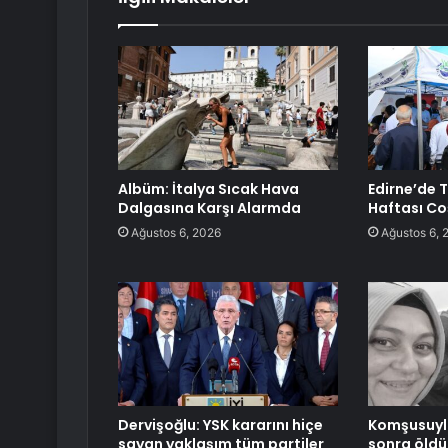
Albüm: İtalya Sıcak Hava
Edirne’de 
Dalgasına Karşı Alarmda
Haftası C
Ağustos 6, 2026
Ağustos 6, 
Dervişoğlu: YSK kararını hiçe
Komşusuyla
sayan yaklaşım tüm partiler
sonra öldü