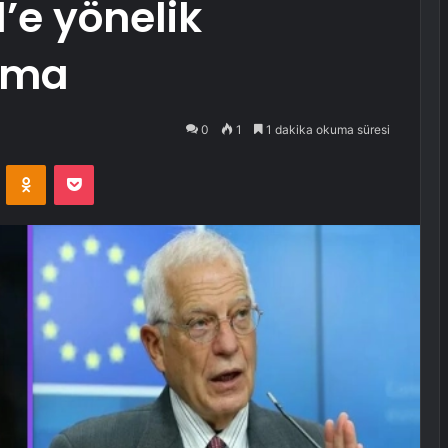
l’e yönelik
çma
0
1
1 dakika okuma süresi
VKontakte
Odnoklassniki
Pocket