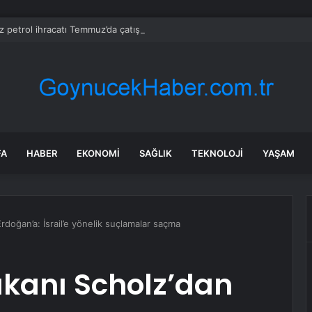
z petrol ihracatı Temmuz’da çatışmalara rağmen sabit kaldı
FA
HABER
EKONOMI
SAĞLIK
TEKNOLOJI
YAŞAM
doğan’a: İsrail’e yönelik suçlamalar saçma
kanı Scholz’dan