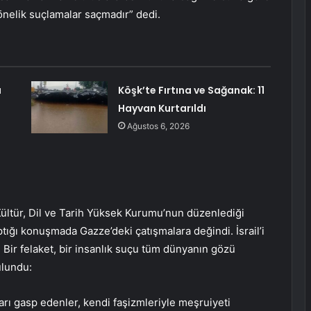
yönelik suçlamalar saçmadır” dedi.
ı
Köşk’te Fırtına ve Sağanak: 11
Hayvan Kurtarıldı
Ağustos 6, 2026
ltür, Dil ve Tarih Yüksek Kurumu’nun düzenlediği
tığı konuşmada Gazze’deki çatışmalara değindi. İsrail’i
. Bir felaket, bir insanlık suçu tüm dünyanın gözü
ulundu:
kları gasp edenler, kendi faşizmleriyle meşruiyeti