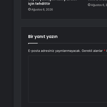
için tehdittir
Ağustos 6, 
Ağustos 6, 2026
Bir yanıt yazın
E-posta adresiniz yayınlanmayacak.
Gerekli alanlar
*
i
Y
o
r
u
m
*