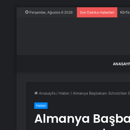
Körfe
Perşembe, Ağustos 6 2026
Son Dakika Haberleri
ANASAY
Anasayfa
/
Haber
/
Almanya Başbakanı Scholz’dan Er
Haber
Almanya Başba