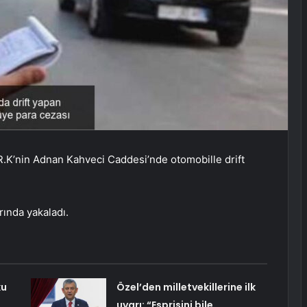
R.K’nin Adnan Kahveci Caddesi’nde otomobille drift
arında yakaladı.
ku
Özel’den milletvekillerine ilk
uyarı: “Esprisini bile