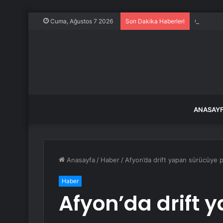
Özel’den 
Cuma, Ağustos 7 2026
Son Dakika Haberleri
ANASAY
Anasayfa
/
Haber
/
Afyon’da drift yapan sürücüye p
Haber
Afyon’da drift 