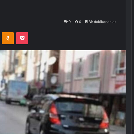
0
0
Bir dakikadan az
VKontakte
Odnoklassniki
Pocket