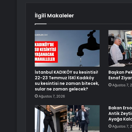
İlgili Makaleler
İstanbul KADIKÖY su kesintisi!
Başkan Pe
22-23 Temmuz İSKİ Kadıköy
Esnaf Ziyar
su kesintisi ne zaman bitecek,
Ağustos 7, 
sular ne zaman gelecek?
Ağustos 7, 2026
Bakan Erso
Antik Zeyti
Ayağa Kaldı
Ağustos 7, 