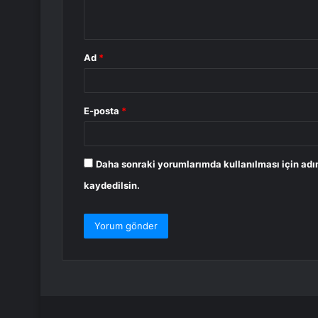
*
Ad
*
E-posta
*
Daha sonraki yorumlarımda kullanılması için adı
kaydedilsin.