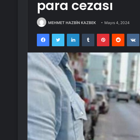
para cezası
MEHMET HAZBİN KAZBEK
Mayıs 4, 2024
Facebook
Twitter
LinkedIn
Tumblr
Pinterest
Reddit