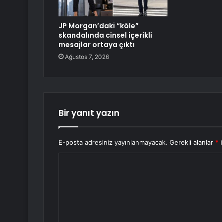
JP Morgan’daki “köle”
skandalında cinsel içerikli
mesajlar ortaya çıktı
Ağustos 7, 2026
Bir yanıt yazın
E-posta adresiniz yayınlanmayacak.
Gerekli alanlar
*
i
Y
o
r
u
m