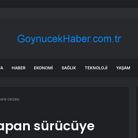
milletvekillerine ilk uyarı: “Esprisini bile yapmayacaksınız”
FA
HABER
EKONOMI
SAĞLIK
TEKNOLOJI
YAŞAM
ara cezası
yapan sürücüye