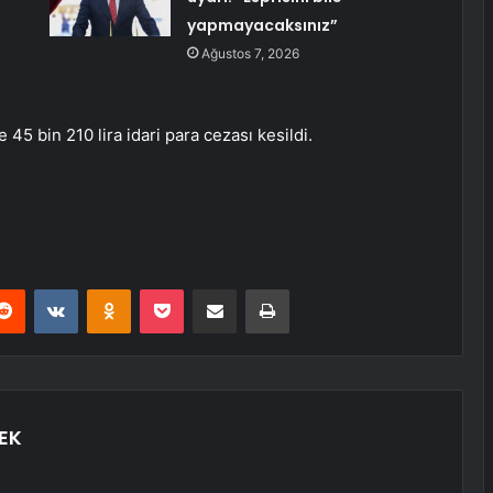
yapmayacaksınız”
Ağustos 7, 2026
 45 bin 210 lira idari para cezası kesildi.
erest
Reddit
VKontakte
Odnoklassniki
Pocket
E-Posta ile paylaş
Yazdır
EK