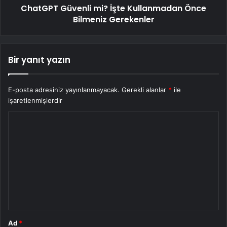
ChatGPT Güvenli mi? İşte Kullanmadan Önce
Bilmeniz Gerekenler
Bir yanıt yazın
E-posta adresiniz yayınlanmayacak.
Gerekli alanlar
*
ile
işaretlenmişlerdir
Y
o
r
u
m
*
Ad
*