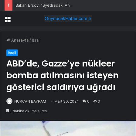
Bakan Ersoy: “Syedra’daki Antik Zeytinyağı İşliği Yeniden Ayağa Kaldırıldı”
Menü
Anasayfa
/
İsrail
İsrail
ABD’de, Gazze’ye nükleer
bomba atılmasını isteyen
gösterici saldırıya uğradı
NURCAN BAYRAM
Mart 30, 2024
0
0
1 dakika okuma süresi